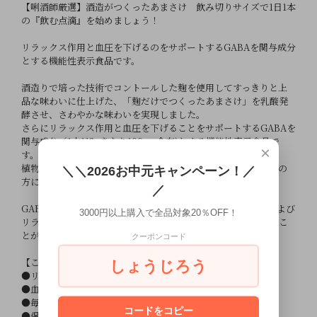
【唎酒師厳選】酒造がつくったあまさけ 飲み切りサイズで1日1本
の『飲む点滴』を始めましょう！
リラックス作用と血圧を下げるのをサポートするGABAを関与成分
とする機能性表示食品です。
酒造りで培った技術でコントールした麹を使用してすっきりと上
品な味わいに仕上げた、「麹だけでつくったあまさけ」を乳酸発
酵させ、さわやかな味わいを実現しました。
さらにリラックス作用と血圧を下げることをサポートするGABAを
関与成分（1本118gあたり100mg含有)とする機能性表示食品で
×
す。
植物性乳酸菌を用い、乳製品を使用しないので、乳アレルギーの
＼＼2026お中元キャンペーン！／
方にも安心です。
／
GABAにはデスクワークに伴う短時間の精神ストレスの軽減および
3000円以上購入で全品対象20％OFF！
リラックス作用や、血圧が高めの方の血圧を下げる機能があるこ
とが報告されています。
クーポンコード
【こんな方におすすめ】
しょうじろう
●リラックスを求める方
●血圧が高めの方
●毎日の健康が気になる方
コードをコピー
●保存料や添加物が入っていないものを摂取したい方