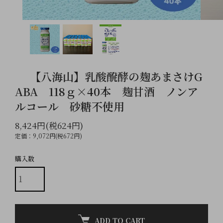
【八海山】乳酸醗酵の麹あまさけG
ABA 118ｇ×40本 麹甘酒 ノンア
ルコール 砂糖不使用
8,424円(税624円)
定価：9,072円(税672円)
購入数
ADD TO CART