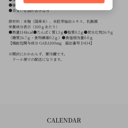
●植物由来のものを摂取したい方
●あまい甘酒が苦手な方
原材料：米麹（国産米）、米胚芽抽出エキス、乳酸菌
栄養成分表示（100ｇあたり）
●熱量114kcal●たんぱく質1.3ｇ●脂質0.2ｇ●炭水化物26.9ｇ
（糖質26.7ｇ・食物繊維0.2ｇ）●食塩相当量0.0ｇ
【機能性関与成分 GABA100mg 届出番号 D434】
※開封にかかわらず、要冷蔵です。
クール便での配送になります。
CALENDAR